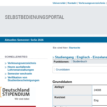
Universität
|
Kontakt
|
Vorlesungsverzeichnis
Aktuelles Semester:
SoSe 2026
Sie sind hier:
Startseite
SCHNELLEINSTIEG
Studiengang : Englisch - Einzelans
Studienbuch
Funktionen:
Vorlesungsverzeichnis
Heute ausfallende
Grunddaten
Lehrveranstaltungen
Semester wechseln
Verifikation von
Studienbescheinigungen
Grunddaten
AbStgV
24008
Kurztext
Eng