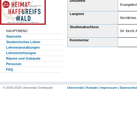
Drucktext
Evangelisc
Langtext
Kirchliche
Studienabschluss
04 Kirchl. 
HAUPTMENÜ
Startseite
Kommentar
Studentisches Leben
Lehrveranstaltungen
Lehreinrichtungen
Räume und Gebäude
Personen
FAQ
© 2009-2026 Universität Greifswald
Universität
|
Kontakt
|
Impressum
|
Datenschut