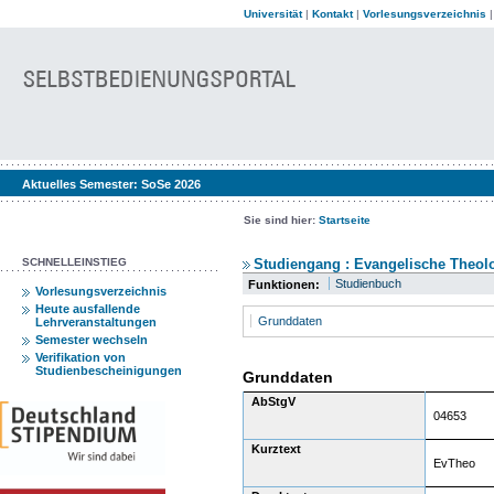
Universität
|
Kontakt
|
Vorlesungsverzeichnis
Aktuelles Semester:
SoSe 2026
Sie sind hier:
Startseite
SCHNELLEINSTIEG
Studiengang : Evangelische Theolo
Studienbuch
Funktionen:
Vorlesungsverzeichnis
Heute ausfallende
Grunddaten
Lehrveranstaltungen
Semester wechseln
Verifikation von
Studienbescheinigungen
Grunddaten
AbStgV
04653
Kurztext
EvTheo