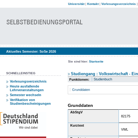
Universität
|
Kontakt
|
Vorlesungsverzeichnis
Aktuelles Semester:
SoSe 2026
Sie sind hier:
Startseite
SCHNELLEINSTIEG
Studiengang : Volkswirtschaft - Ei
Studienbuch
Funktionen:
Vorlesungsverzeichnis
Heute ausfallende
Grunddaten
Lehrveranstaltungen
Semester wechseln
Verifikation von
Studienbescheinigungen
Grunddaten
AbStgV
82175
Kurztext
VWL