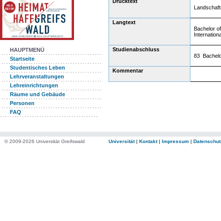
Drucktext
Landschafts
Langtext
Bachelor o
Internationa
Studienabschluss
HAUPTMENÜ
83 Bachelo
Startseite
Studentisches Leben
Kommentar
Lehrveranstaltungen
Lehreinrichtungen
Räume und Gebäude
Personen
FAQ
© 2009-2026 Universität Greifswald
Universität
|
Kontakt
|
Impressum
|
Datenschut