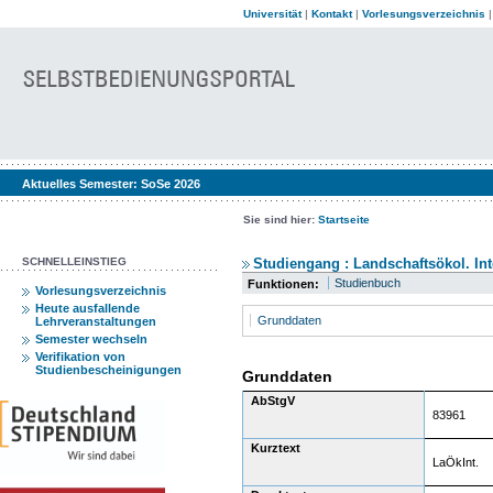
Universität
|
Kontakt
|
Vorlesungsverzeichnis
Aktuelles Semester:
SoSe 2026
Sie sind hier:
Startseite
SCHNELLEINSTIEG
Studiengang : Landschaftsökol. Int
Studienbuch
Funktionen:
Vorlesungsverzeichnis
Heute ausfallende
Grunddaten
Lehrveranstaltungen
Semester wechseln
Verifikation von
Studienbescheinigungen
Grunddaten
AbStgV
83961
Kurztext
LaÖkInt.