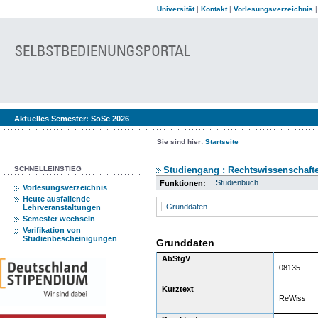
Universität
|
Kontakt
|
Vorlesungsverzeichnis
Aktuelles Semester:
SoSe 2026
Sie sind hier:
Startseite
SCHNELLEINSTIEG
Studiengang : Rechtswissenschafte
Studienbuch
Funktionen:
Vorlesungsverzeichnis
Heute ausfallende
Grunddaten
Lehrveranstaltungen
Semester wechseln
Verifikation von
Studienbescheinigungen
Grunddaten
AbStgV
08135
Kurztext
ReWiss