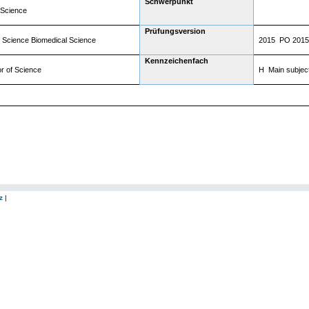
Schwerpunkt
 Science
Prüfungsversion
f Science Biomedical Science
2015 PO 2015
Kennzeichenfach
r of Science
H Main subjec
z
|