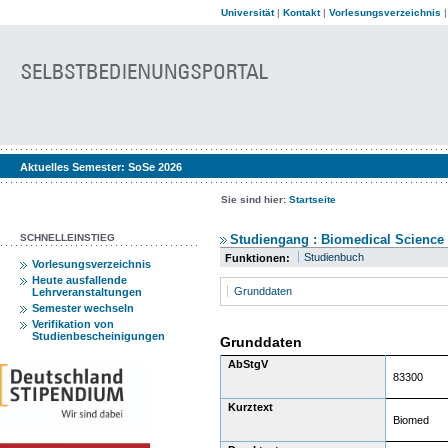
Universität
|
Kontakt
|
Vorlesungsverzeichnis
Aktuelles Semester:
SoSe 2026
Sie sind hier:
Startseite
SCHNELLEINSTIEG
Studiengang : Biomedical Science 
Studienbuch
Funktionen:
Vorlesungsverzeichnis
Heute ausfallende
Grunddaten
Lehrveranstaltungen
Semester wechseln
Verifikation von
Studienbescheinigungen
Grunddaten
AbStgV
83300
Kurztext
Biomed