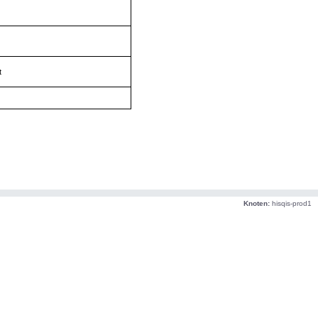
t
Knoten:
hisqis-prod1