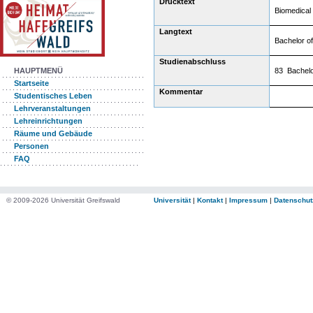
Drucktext
Biomedical
Langtext
Bachelor o
Studienabschluss
83 Bachelo
HAUPTMENÜ
Startseite
Kommentar
Studentisches Leben
Lehrveranstaltungen
Lehreinrichtungen
Räume und Gebäude
Personen
FAQ
© 2009-2026 Universität Greifswald
Universität
|
Kontakt
|
Impressum
|
Datenschut