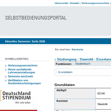
Universität
|
Kontakt
|
Vorlesungsverzeichnis
Aktuelles Semester:
SoSe 2026
Sie sind hier:
Startseite
SCHNELLEINSTIEG
Studiengang : Slawistik - Einzelan
Studienbuch
Funktionen:
Vorlesungsverzeichnis
Heute ausfallende
Grunddaten
Lehrveranstaltungen
Semester wechseln
Verifikation von
Studienbescheinigungen
Grunddaten
AbStgV
82146
Kurztext
Slawistik