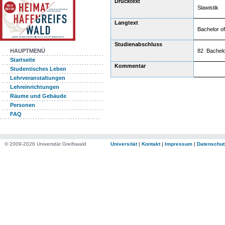
Drucktext
Slawistik
Langtext
Bachelor of
Studienabschluss
82 Bachelor
HAUPTMENÜ
Startseite
Kommentar
Studentisches Leben
Lehrveranstaltungen
Lehreinrichtungen
Räume und Gebäude
Personen
FAQ
© 2009-2026 Universität Greifswald
Universität
|
Kontakt
|
Impressum
|
Datenschut