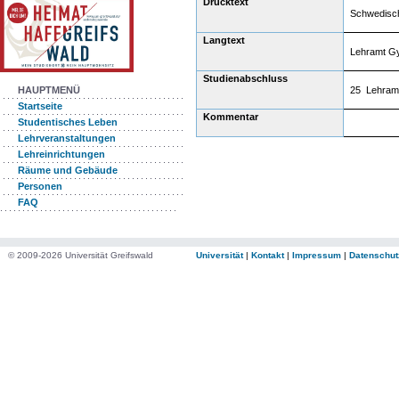
Drucktext
Schwedisc
Langtext
Lehramt Gy
Studienabschluss
25 Lehram
HAUPTMENÜ
Startseite
Kommentar
Studentisches Leben
Lehrveranstaltungen
Lehreinrichtungen
Räume und Gebäude
Personen
FAQ
© 2009-2026 Universität Greifswald
Universität
|
Kontakt
|
Impressum
|
Datenschut