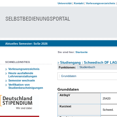
Universität
|
Kontakt
|
Vorlesungsverzeichnis
Aktuelles Semester:
SoSe 2026
Sie sind hier:
Startseite
SCHNELLEINSTIEG
Studiengang : Schwedisch DF LAG 
Studienbuch
Funktionen:
Vorlesungsverzeichnis
Heute ausfallende
Grunddaten
Lehrveranstaltungen
Semester wechseln
Verifikation von
Studienbescheinigungen
Grunddaten
AbStgV
25420
Kurztext
Schwed.