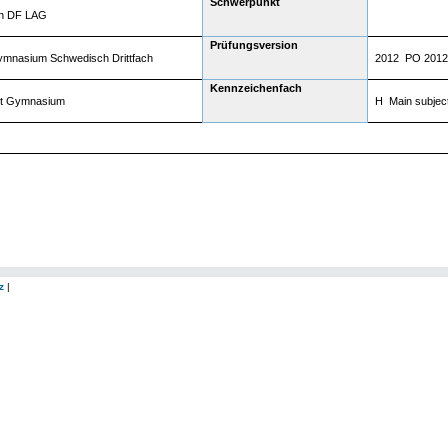
Schwerpunkt
h DF LAG
Prüfungsversion
mnasium Schwedisch Drittfach
2012 PO 2012
Kennzeichenfach
t Gymnasium
H Main subjec
z
|