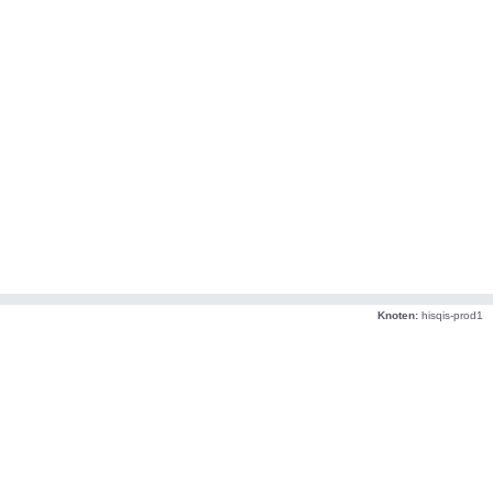
Knoten:
hisqis-prod1