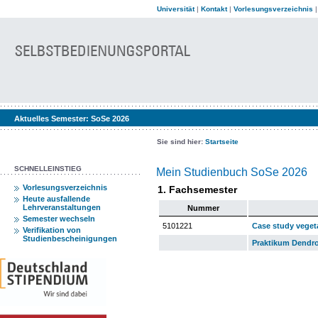
Universität
|
Kontakt
|
Vorlesungsverzeichnis
Aktuelles Semester:
SoSe 2026
Sie sind hier:
Startseite
SCHNELLEINSTIEG
Mein Studienbuch SoSe 2026
Vorlesungsverzeichnis
1. Fachsemester
Heute ausfallende
Lehrveranstaltungen
Nummer
Semester wechseln
5101221
Case study veget
Verifikation von
Studienbescheinigungen
Praktikum Dendr