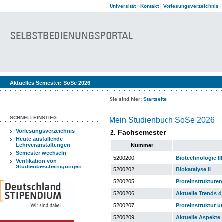
Universität
|
Kontakt
|
Vorlesungsverzeichnis
Aktuelles Semester:
SoSe 2026
Sie sind hier:
Startseite
SCHNELLEINSTIEG
Mein Studienbuch SoSe 2026
Vorlesungsverzeichnis
2. Fachsemester
Heute ausfallende
Lehrveranstaltungen
Nummer
Semester wechseln
5200200
Biotechnologie III
Verifikation von
Studienbescheinigungen
5200202
Biokatalyse II
5200205
Proteinstrukturen
5200206
Aktuelle Trends 
5200207
Proteinstruktur u
5200209
Aktuelle Aspekte