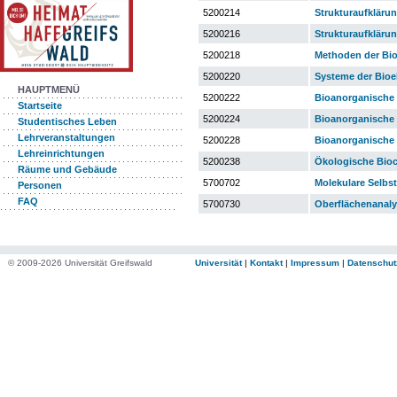
5200214
Strukturaufkläru
5200216
Strukturaufkläru
5200218
Methoden der Bio
5200220
Systeme der Bioe
HAUPTMENÜ
5200222
Bioanorganische
Startseite
5200224
Bioanorganische
Studentisches Leben
Lehrveranstaltungen
5200228
Bioanorganische
Lehreinrichtungen
5200238
Ökologische Bio
Räume und Gebäude
5700702
Molekulare Selbst
Personen
FAQ
5700730
Oberflächenanaly
© 2009-2026 Universität Greifswald
Universität
|
Kontakt
|
Impressum
|
Datenschut