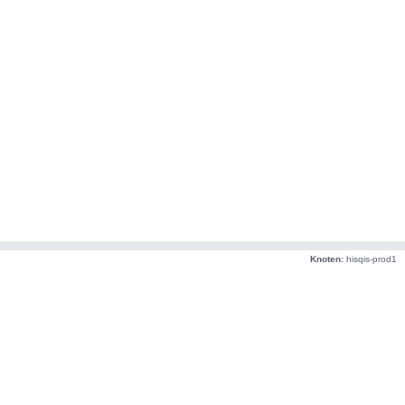
Knoten:
hisqis-prod1