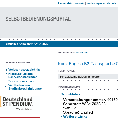
Universität
|
Kontakt
|
Vorlesungsverzeichnis
Aktuelles Semester:
SoSe 2026
Sie sind hier:
Startseite
SCHNELLEINSTIEG
Kurs: English B2 Fachsprache G
Vorlesungsverzeichnis
FUNKTIONEN
Heute ausfallende
Zur Zeit keine Belegung möglich
Lehrveranstaltungen
Semester wechseln
Verifikation von
INFORMATIONEN
Studienbescheinigungen
Grunddaten
Veranstaltungsnummer:
40160
Semester:
WiSe 2025/26
SWS:
2
Sprache:
Englisch
Weitere Links