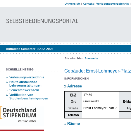
Universität
|
Kontakt
|
Vorlesungsverzeichnis
Aktuelles Semester:
SoSe 2026
Sie sind hier:
Startseite
SCHNELLEINSTIEG
Gebäude: Ernst-Lohmeyer-Platz
Vorlesungsverzeichnis
INFORMATIONEN
Heute ausfallende
Lehrveranstaltungen
Adresse
Semester wechseln
Verifikation von
PLZ
17489
Studienbescheinigungen
Greifswald
Ort
E-Ma
Ernst-Lohmeyer-Platz 3
Straße
Hy
Telefon
Räume