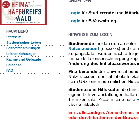
ANMELDEN
Login
für
Studierende und Mitarb
Login
für
E-Verwaltung
HAUPTMENÜ
HINWEISE ZUM LOGIN
Startseite
Studentisches Leben
Studierende
melden sich ab sofort
Nutzeraccount
(s-xxxxxx) und dem
Lehrveranstaltungen
Zugangsdaten wurden nach erfolgrei
Lehreinrichtungen
Immatrikulationsbescheinigung zuges
Räume und Gebäude
Änderung des Initialpasswortes
i
Personen
FAQ
Mitarbeitende
der Universität benut
Nutzeraccount über Shibboleth. Ga
beim URZ einen persönlichen Nutz
Studentische Hilfskräfte
, die Ein
eigene Lehrveranstaltungen halten
ihren zentralen Account eine neue
über Shibboleth.
Ein vollständiges Abmelden ist 
oder durch Entfernen der Browse