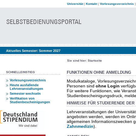
Universität
|
Kontakt
|
Vorlesungsverzeichnis
Aktuelles Semester:
Sommer 2027
Sie sind hier:
Startseite
SCHNELLEINSTIEG
FUNKTIONEN OHNE ANMELDUNG
Vorlesungsverzeichnis
Modulkataloge, Vorlesungsverzeich
Heute ausfallende
Personen sind
ohne Login
verfügb
Lehrveranstaltungen
Für weitere Funktionen, wie Verans
Semester wechseln
Studienbescheinigungsdruck, melden 
Verifikation von
Studienbescheinigungen
HINWEISE FÜR STUDIERENDE DER 
Lehrveranstaltungen der Universität
angeboten werden, werden im Onlin
allgemeinen Informationszwecken ge
Zahnmedizin
).